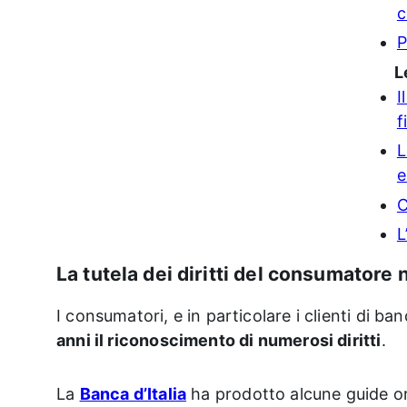
c
P
L
I
f
L
e
C
L
La tutela dei diritti del consumatore n
I consumatori, e in particolare i clienti di ba
anni il riconoscimento di numerosi diritti
.
La
Banca d’Italia
ha prodotto alcune guide ori