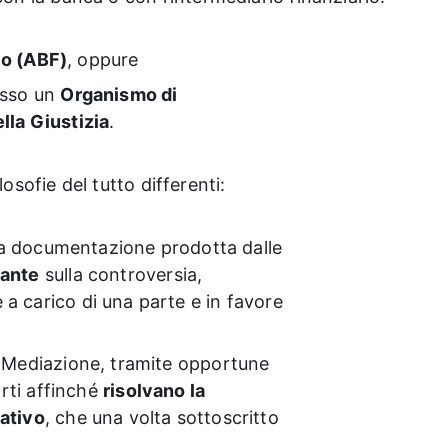
io (ABF)
, oppure
sso un
Organismo di
lla Giustizia
.
osofie del tutto differenti:
lla documentazione prodotta dalle
lante
sulla controversia,
a carico di una parte e in favore
i Mediazione, tramite opportune
arti affinché
risolvano la
ativo
, che una volta sottoscritto