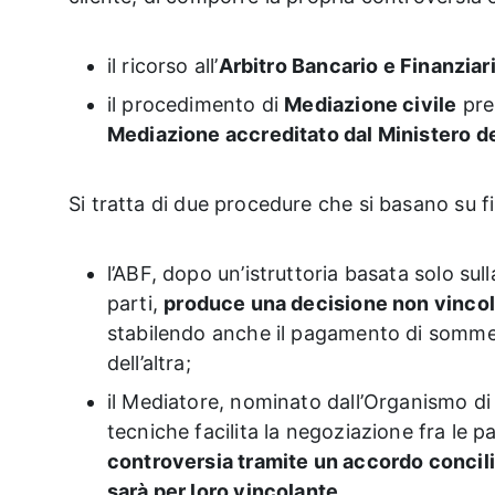
il ricorso all’
Arbitro Bancario e Finanziar
il procedimento di
Mediazione civile
pre
Mediazione accreditato dal Ministero de
Si tratta di due procedure che si basano su fil
l’ABF, dopo un’istruttoria basata solo su
parti,
produce una decisione non vinco
stabilendo anche il pagamento di somme 
dell’altra;
il Mediatore, nominato dall’Organismo d
tecniche facilita la negoziazione fra le p
controversia tramite un accordo concili
sarà per loro vincolante
.